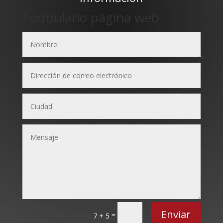
Formulario página web
Enviar
=
7 + 5